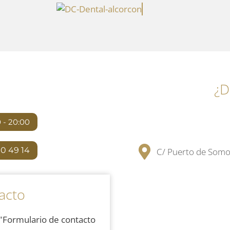
¿D
0 - 20:00
10 49 14
C/ Puerto de Somo
acto
="Formulario de contacto